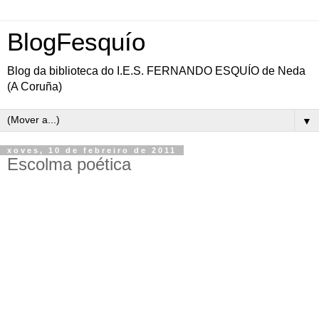
BlogFesquío
Blog da biblioteca do I.E.S. FERNANDO ESQUÍO de Neda
(A Coruña)
▼
xoves, 10 de febreiro de 2011
Escolma poética